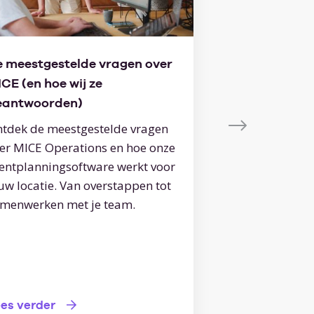
 meestgestelde vragen over
“De boel autom
CE (en hoe wij ze
toch heel veel
eantwoorden)
We snappen je: je
oren in het wer
tdek de meestgestelde vragen
nog een heel n
er MICE Operations en hoe onze
moeten leren ke
entplanningsoftware werkt voor
In deze blog leg
uw locatie. Van overstappen tot
kiezen voor MICE
menwerken met je team.
werk bespaart.
Lees verder
es verder