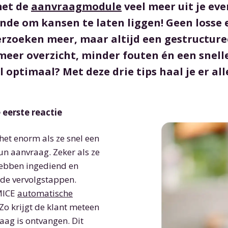
met de
aanvraagmodule
veel meer uit je ev
nde om kansen te laten liggen! Geen losse 
erzoeken meer, maar altijd een gestructur
meer overzicht, minder fouten én een snell
l optimaal? Met deze drie tips haal je er alle
 eerste reactie
et enorm als ze snel een
hun aanvraag. Zeker als ze
ebben ingediend en
 de vervolgstappen.
 MICE
automatische
 Zo krijgt de klant meteen
raag is ontvangen. Dit