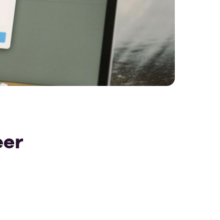
riend!
pit account
Finance
n & capaciteit
Legal
borden
Marketing
uikersrollen
IT
tportaal
Consultant
eer