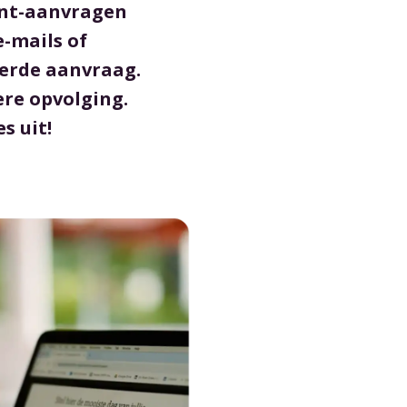
ent-aanvragen
e-mails of
eerde aanvraag.
ere opvolging.
s uit!