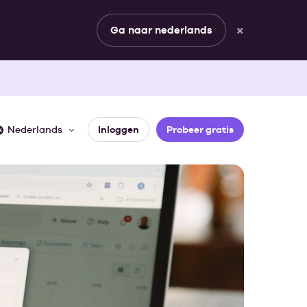
×
Ga naar nederlands
Nederlands
Inloggen
Probeer gratis
JOUW ROL
erhalen
matische documenten
Sales & planning
ortages
Management