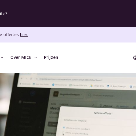
ite?
e offertes
hier.
Over MICE
Prijzen
SUPPORT
OVERIGE FEATURES
ONTDEK
Kennisbank
Event dashboard
Klantv
Auto
E
Implementaties
Taken
Blog
Rapp