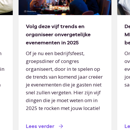
Volg deze vijf trends en
De
organiseer onvergetelijke
MI
evenementen in 2025
b
n
Of je nu een bedrijfsfeest,
On
groepsdiner of congres
ov
in
organiseert, door in te spelen op
ev
de trends van komend jaar creëer
jo
n
je evenementen die je gasten niet
sa
snel zullen vergeten. Hier zijn vijf
dingen die je moet weten om in
2025 te rocken met jouw locatie!
Lees verder
Le