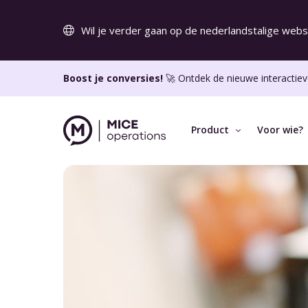
Wil je verder gaan op de nederlandstalige webs
Boost je conversies!
🚀 Ontdek de nieuwe interactiev
Product
Voor wie?
KEY FEATURES
VOOR WIE?
OVER MICE
Online aanvraagmodule
Over ons
Draai meer sales via je eigen website.
Werken bij MIC
Interactieve offertes