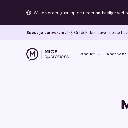
Wil je verder gaan op de nederlandstalige webs
Boost je conversies!
🚀 Ontdek de nieuwe interactiev
Product
Voor wie?
KEY FEATURES
VOOR WIE?
OVER MICE
M
Online aanvraagmodule
Over ons
Draai meer sales via je eigen website.
Werken bij MIC
Interactieve offertes