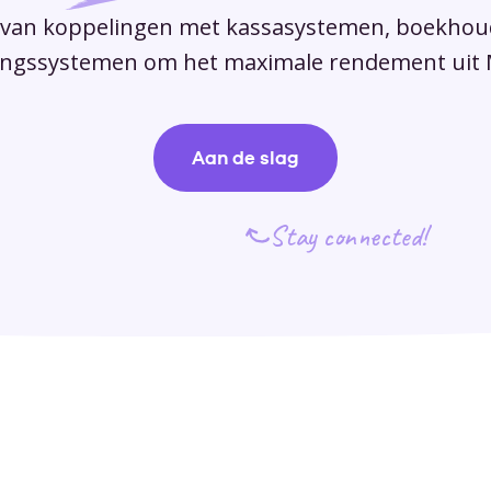
Restaurants
Vergaderlocaties
liance
Uptime
Workflows
Tell a f
Cock
s.
 van koppelingen met kassasystemen, boekhou
Vergelijken
Producten & arrangementen
Zale
ringssystemen om het maximale rendement uit M
tie
Ontwikkelaars
Narrowcasting & displays
Plan
Overstappen naar MICE
Notificaties
Gebr
Aan de slag
Trouwlocaties
En meer
Chat met ons
Koppelingen
Klan
Marketing
Stay connected!