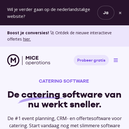
Wil je verder gaan op de nederlandstalige
×
Ja
website?
Boost je conversies!
🚀 Ontdek de nieuwe interactieve
offertes
hier.
Probeer gratis
CATERING SOFTWARE
De
catering
software
van
nu werkt sneller.
De #1 event planning, CRM- en offertesoftware voor
catering. Start vandaag nog met slimmere software