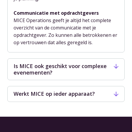
Communicatie met opdrachtgevers
MICE Operations geeft je altijd het complete
overzicht van de communicatie met je
opdrachtgever. Zo kunnen alle betrokkenen er
op vertrouwen dat alles geregeld is.
Is MICE ook geschikt voor complexe
evenementen?
Hoe groot of klein je catering bedrijf ook is,
met MICE kun je ieder evenement organiseren,
Werkt MICE op ieder apparaat?
van een kleine borrel tot een complex
De catering software van MICE Operations is
meerdaags evenement. Zo organiseer je met
volledig cloud-based en werkt dus op ieder
MICE ook een congres van 4 dagen voor 1500
apparaat. Je opent simpelweg je browser en
gasten. De mogelijkheden zijn eindeloos, en bij
logt in op jouw eigen beveiligde omgeving. Zo
iedere partij is je team volledig
in control
.