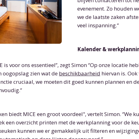
blijven contacteren tot h
evenement. Zo houden we
we de laatste zaken afst
veel inspanning.’’
Kalender & werkplann
E is voor ons essentieel’’, zegt Simon ‘’Op onze locatie he
n oogopslag zien wat de
beschikbaarheid
hiervan is. Ook
functie cruciaal, we moeten dit goed kunnen plannen en de
voudig.’’
en biedt MICE een groot voordeel", vertelt Simon. ‘’We k
k een overzicht printen met de werkplanning voor de keu
keuken kunnen we er gemakkelijk uit filteren en wijziging