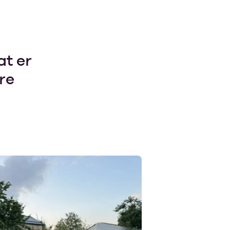
at er
re