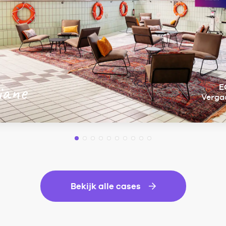
iane
E
Verga
Bekijk alle cases