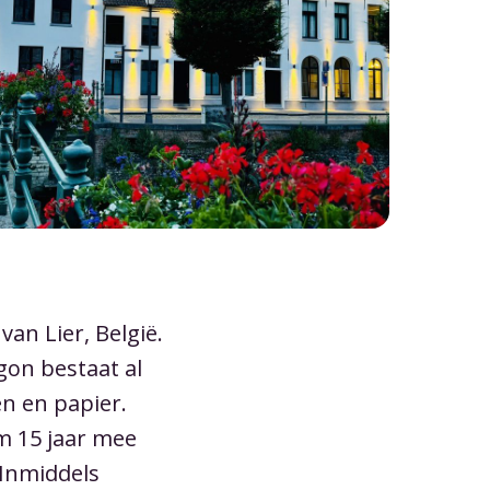
riend!
pit account
Finance
n & capaciteit
Legal
borden
Marketing
uikersrollen
IT
tportaal
Consultant
van Lier, België.
gon bestaat al
n en papier.
m 15 jaar mee
 Inmiddels