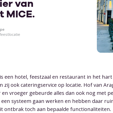
er van
Restaurants
Vergaderlocaties
liance
Uptime
Workflows
Tell a f
Cock
s.
t MICE.
Vergelijken
Producten & arrangementen
Zale
tie
Ontwikkelaars
Narrowcasting & displays
Plan
ype
Overstappen naar MICE
Notificaties
Gebr
feestlocatie
Trouwlocaties
En meer
Chat met ons
Koppelingen
Klan
Marketing
is een hotel, feestzaal en restaurant in het hart 
 zij ook cateringservice op locatie. Hof van Ara
r en vroeger gebeurde alles dan ook nog met pe
met een systeem gaan werken en hebben daar rui
t ontbrak toch aan bepaalde functionaliteiten.