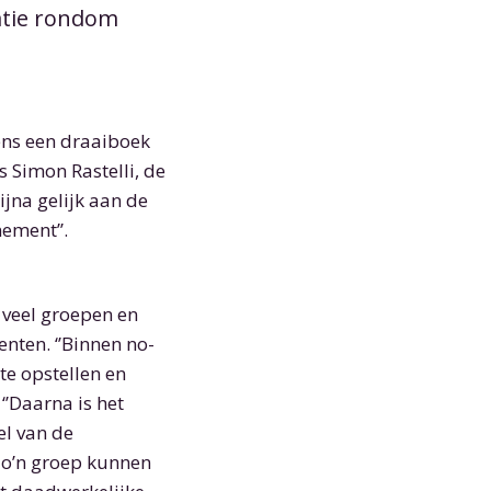
satie rondom
gens een draaiboek
s Simon Rastelli, de
ijna gelijk aan de
ement’’.
 veel groepen en
nten. ‘’Binnen no-
te opstellen en
 ‘’Daarna is het
el van de
o’n groep kunnen