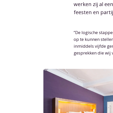
werken zij al ee
feesten en partij
‘’De logische stapp
op te kunnen stellen
inmiddels vijfde gen
gesprekken die wij 