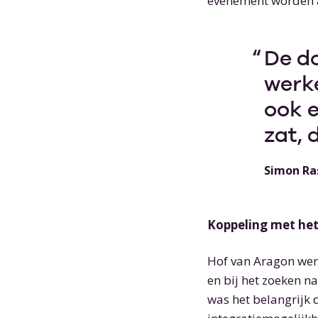
evenement worden a
De d
werke
ook 
zat, 
Simon Ras
Koppeling met he
Hof van Aragon wer
en bij het zoeken n
was het belangrijk 