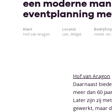
een moderne mani
Eventlocaties
Security & comp
Uitzonderlijke evenementen. Unieke offerte
eventplanning me
Facturatie
Partners
Facturatie voor events makkelijk gemaakt.
Contactinforma
Event planning
Klant
Locatie
Bedrijfst
Eén overzicht van al je events.
Hof van Aragon
Lier, België
Hotel- en 
Catering
CRM & taken
Een CRM speciaal voor event professionals.
Berichten
Top events starten met top communicatie.
Hof van Aragon
Daarnaast bieden
meer dan 60 jaa
Later zijn zij 
gewerkt, maar di