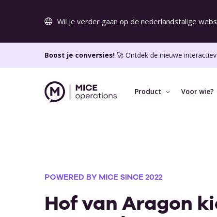
Wil je verder gaan op de nederlandstalige webs
Boost je conversies!
🚀 Ontdek de nieuwe interactiev
Product
Voor wie?
KEY FEATURES
VOOR WIE?
OVER MICE
POWERED BY MICE SINCE 2022
Online aanvraagmodule
Over ons
Draai meer sales via je eigen website.
Hof van Aragon ki
Werken bij MIC
Interactieve offertes