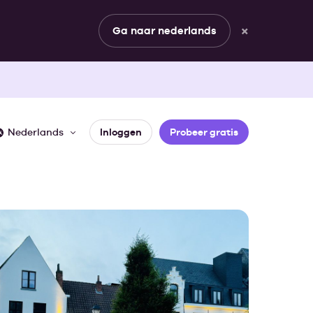
×
Ga naar nederlands
Nederlands
Inloggen
Probeer gratis
JOUW ROL
erhalen
matische documenten
Sales & planning
ortages
Management