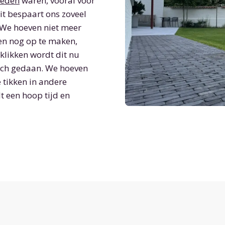
heden
waren, vooral voor
it bespaart ons zoveel
 ‘’We hoeven niet meer
ren nog op te maken,
klikken wordt dit nu
sch gedaan. We hoeven
e tikken in andere
t een hoop tijd en