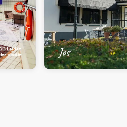
Jos
CC Leiden
derlocatie