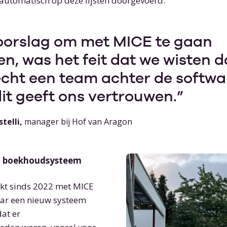
utomatisch op deze lijsten doorgevoerd.’’
oorslag om met MICE te gaan
n, was het feit dat we wisten d
echt een team achter de softwa
dit geeft ons vertrouwen.
telli,
manager bij Hof van Aragon
t boekhoudsysteem
kt sinds 2022 met MICE
aar een nieuw systeem
dat er