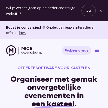
Wil je verder gaan op de nederlandstalige
×
Ja
website?
Boost je conversies!
🚀 Ontdek de nieuwe interactieve
offertes
hier.
Probeer gratis
OFFERTESOFTWARE VOOR KASTELEN
Organiseer met gemak
onvergetelijke
evenementen in
een kasteel
.